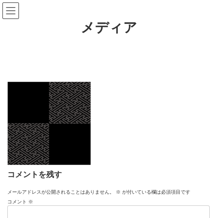
コ
ナ
ン
ビ
テ
ゲ
メディア
ン
ー
ツ
シ
へ
ョ
ス
ン
キ
に
ッ
移
プ
動
コメントを残す
メールアドレスが公開されることはありません。
※
が付いている欄は必須項目です
コメント
※