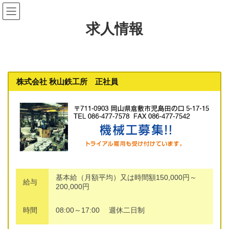
コ
ナ
ン
ビ
テ
ゲ
求人情報
ン
ー
ツ
シ
へ
ョ
ス
ン
キ
に
ッ
移
株式会社 秋山鉄工所 正社員
プ
動
基本給（月額平均）又は時間額150,000円～
給与
200,000円
時間
08:00～17:00 週休二日制