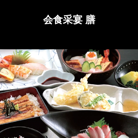
会食采宴 膳