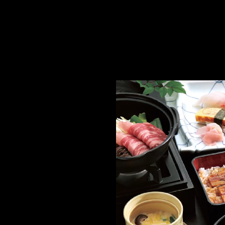
コ
ナ
ン
ビ
テ
ゲ
ン
ー
ツ
シ
へ
ョ
ス
ン
キ
に
ッ
移
プ
動