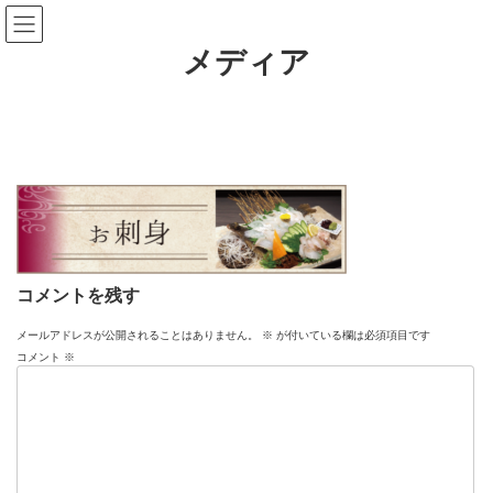
コ
ナ
ン
ビ
テ
ゲ
メディア
ン
ー
ツ
シ
へ
ョ
ス
ン
キ
に
ッ
移
プ
動
コメントを残す
メールアドレスが公開されることはありません。
※
が付いている欄は必須項目です
コメント
※