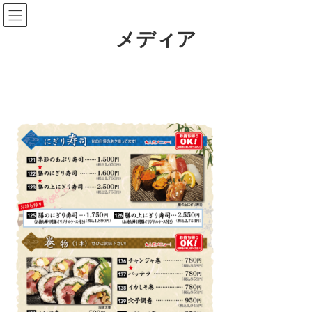
コ
ナ
ン
ビ
テ
ゲ
メディア
ン
ー
ツ
シ
へ
ョ
ス
ン
キ
に
ッ
移
プ
動