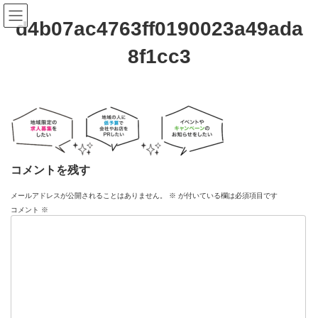
コ
ナ
ン
ビ
d4b07ac4763ff0190023a49ada
テ
ゲ
ン
ー
8f1cc3
ツ
シ
へ
ョ
ス
ン
キ
に
ッ
移
プ
動
コメントを残す
メールアドレスが公開されることはありません。
※
が付いている欄は必須項目です
コメント
※