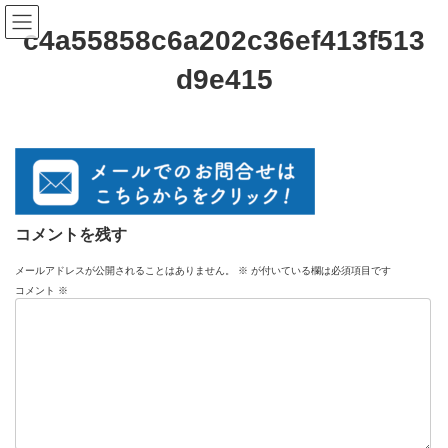
コ
ナ
ン
ビ
c4a55858c6a202c36ef413f513
テ
ゲ
ン
ー
d9e415
ツ
シ
へ
ョ
ス
ン
キ
に
ッ
移
プ
動
コメントを残す
メールアドレスが公開されることはありません。
※
が付いている欄は必須項目です
コメント
※