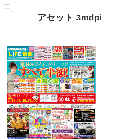
コ
ナ
ン
ビ
テ
ゲ
アセット 3mdpi
ン
ー
ツ
シ
へ
ョ
ス
ン
キ
に
ッ
移
プ
動