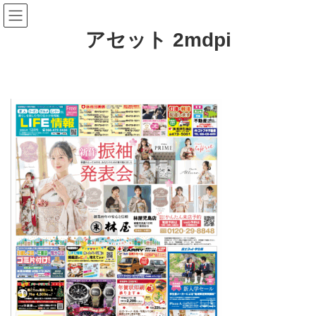
コ
ナ
ン
ビ
テ
ゲ
アセット 2mdpi
ン
ー
ツ
シ
へ
ョ
ス
ン
キ
に
ッ
移
プ
動