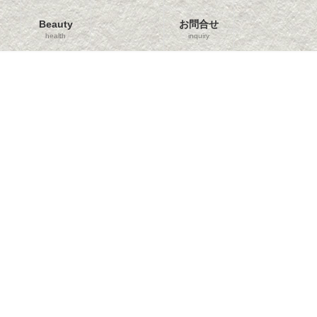
Beauty
お問合せ
health
inquiry