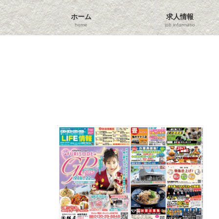
コ
ナ
ン
ビ
ホーム
求人情報
テ
ゲ
home
job information
ン
ー
ツ
シ
へ
ョ
ス
ン
キ
に
ッ
移
プ
動