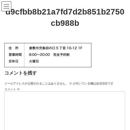
コ
ナ
ン
ビ
d9cfbb8b21a7fd7d2b851b2750
テ
ゲ
ン
ー
cb988b
ツ
シ
へ
ョ
ス
ン
キ
に
ッ
移
プ
動
コメントを残す
メールアドレスが公開されることはありません。
※
が付いている欄は必須項目です
コメント
※