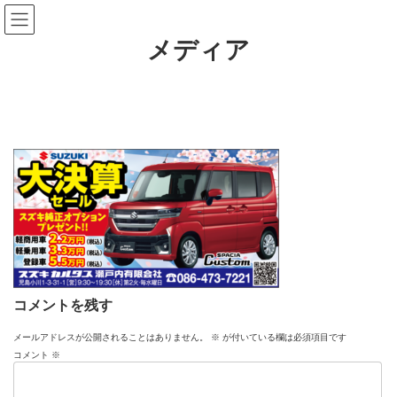
コ
ナ
ン
ビ
テ
ゲ
メディア
ン
ー
ツ
シ
へ
ョ
ス
ン
キ
に
ッ
移
プ
動
コメントを残す
メールアドレスが公開されることはありません。
※
が付いている欄は必須項目です
コメント
※