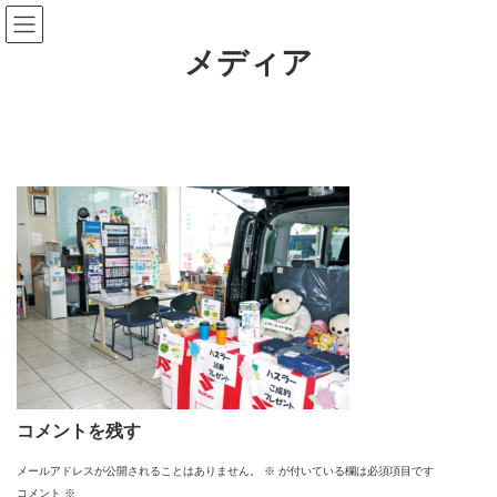
コ
ナ
ン
ビ
テ
ゲ
メディア
ン
ー
ツ
シ
へ
ョ
ス
ン
キ
に
ッ
移
プ
動
コメントを残す
メールアドレスが公開されることはありません。
※
が付いている欄は必須項目です
コメント
※