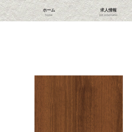
コ
ナ
ン
ビ
ホーム
求人情報
テ
ゲ
home
job information
ン
ー
ツ
シ
へ
ョ
ス
ン
キ
に
ッ
移
プ
動