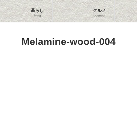
暮らし
グルメ
living
gourmet
Melamine-wood-004