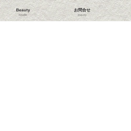
Beauty
お問合せ
health
inquiry