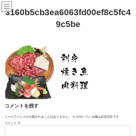
コ
ナ
ン
ビ
3160b5cb3ea6063fd00ef8c5fc4
テ
ゲ
ン
ー
9c5be
ツ
シ
へ
ョ
ス
ン
キ
に
ッ
移
プ
動
コメントを残す
メールアドレスが公開されることはありません。
※
が付いている欄は必須項目です
コメント
※