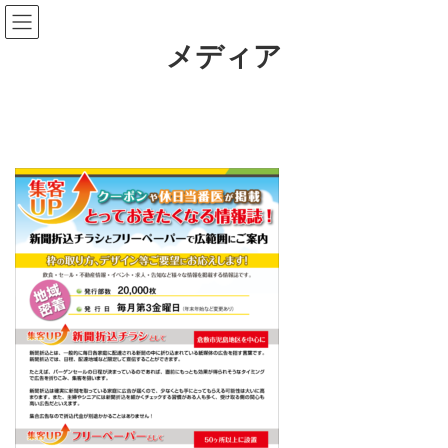
コ
ナ
ン
ビ
テ
ゲ
メディア
ン
ー
ツ
シ
へ
ョ
ス
ン
キ
に
ッ
移
プ
動