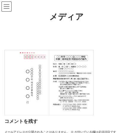
コ
ナ
ン
ビ
テ
ゲ
メディア
ン
ー
ツ
シ
へ
ョ
ス
ン
キ
に
ッ
移
プ
動
コメントを残す
メールアドレスが公開されることはありません。
※
が付いている欄は必須項目です