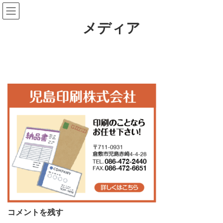
コ
ナ
ン
ビ
テ
ゲ
メディア
ン
ー
ツ
シ
へ
ョ
ス
ン
キ
に
ッ
移
プ
動
コメントを残す