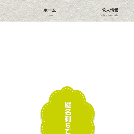
コ
ナ
ン
ビ
ホーム
求人情報
テ
ゲ
home
job information
ン
ー
ツ
シ
へ
ョ
ス
ン
キ
に
ッ
移
プ
動