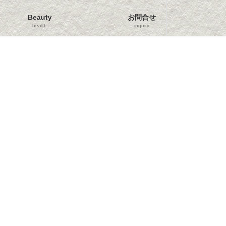
Beauty
お問合せ
health
inquiry