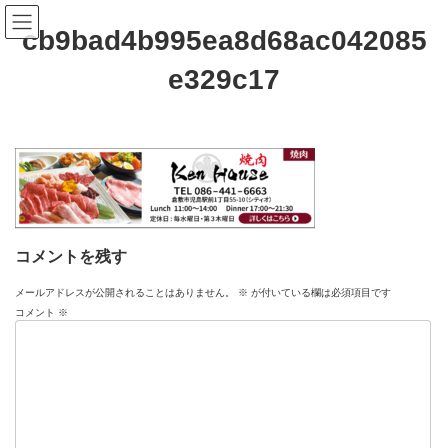
コ
ナ
ン
ビ
cb9bad4b995ea8d68ac042085
テ
ゲ
ン
ー
e329c17
ツ
シ
へ
ョ
ス
ン
キ
に
ッ
移
プ
動
コメントを残す
メールアドレスが公開されることはありません。
※
が付いている欄は必須項目です
コメント
※