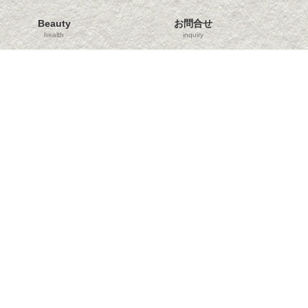
Beauty
お問合せ
health
inquiry