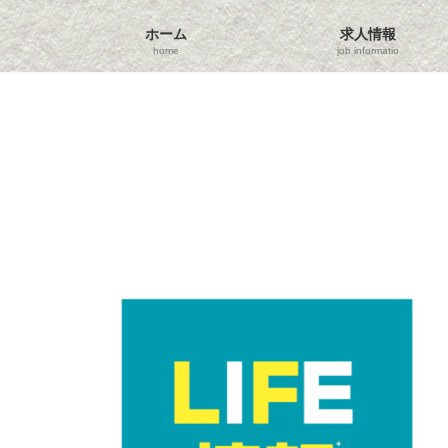
コ
ナ
ン
ビ
ホーム
求人情報
テ
ゲ
home
job information
ン
ー
ツ
シ
へ
ョ
ス
ン
キ
に
ッ
移
プ
動