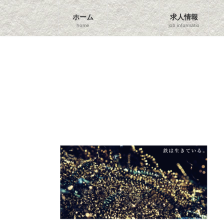
コ
ナ
ン
ビ
ホーム
求人情報
テ
ゲ
home
job information
ン
ー
ツ
シ
へ
ョ
ス
ン
キ
に
ッ
移
プ
動