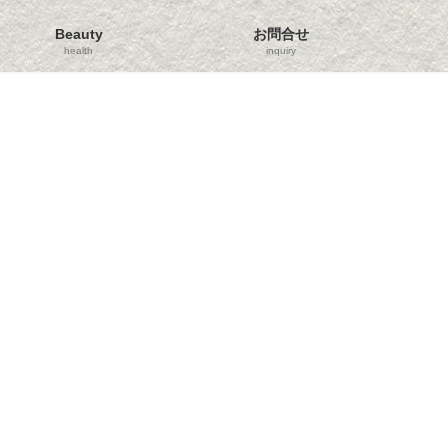
Beauty
お問合せ
health
inquiry