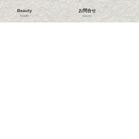
Beauty
お問合せ
health
inquiry