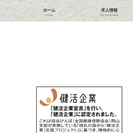
コ
ナ
ン
ビ
ホーム
求人情報
テ
ゲ
home
job information
ン
ー
ツ
シ
へ
ョ
ス
ン
キ
に
ッ
移
プ
動