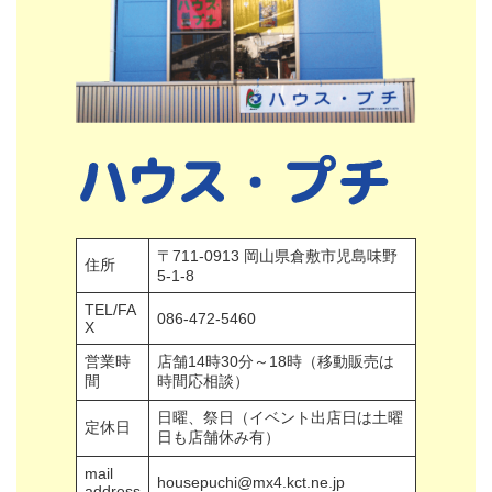
〒711-0913 岡山県倉敷市児島味野
住所
5-1-8
TEL/FA
086-472-5460
X
営業時
店舗14時30分～18時（移動販売は
間
時間応相談）
日曜、祭日（イベント出店日は土曜
定休日
日も店舗休み有）
mail
housepuchi@mx4.kct.ne.jp
address