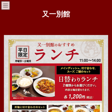
コ
ナ
ン
ビ
テ
ゲ
又一別館
ン
ー
ツ
シ
へ
ョ
ス
ン
キ
に
ッ
移
プ
動